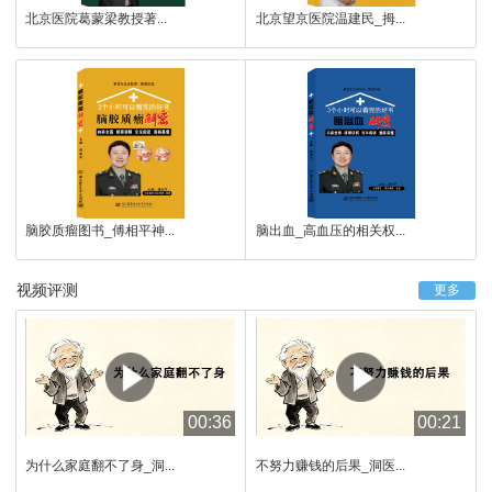
北京医院葛蒙梁教授著...
北京望京医院温建民_拇...
脑胶质瘤图书_傅相平神...
脑出血_高血压的相关权...
视频评测
更多
00:36
00:21
为什么家庭翻不了身_洞...
不努力赚钱的后果_洞医...