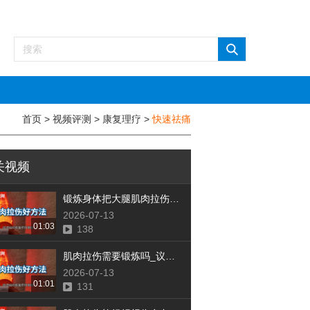
首页
>
视频评测
>
康复理疗
>
快速祛痛
关视频
锻炼身体把大腿肌肉拉伤怎么办_议美网
2026-07-13
01:03
138
肌肉拉伤需要锻炼吗_议美网
2026-07-13
01:01
131