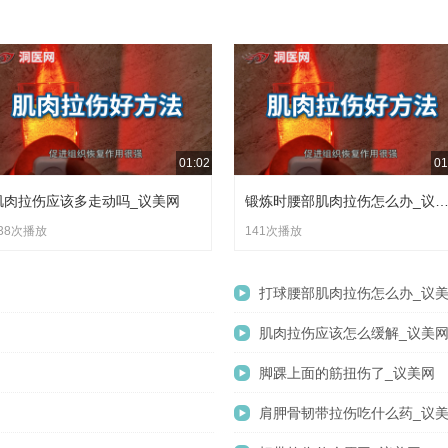
1. 部分降压药可能影响肌肉代谢或引发关节不适，若本身肩部有劳
围扩大、程度加重。
2. 长期忽视药物影响且缺乏干预，可能导致疼痛持续反复，进一步
建议服药期间留意肩部感受，出现不适及时咨询医生调整用药。
01:02
01
肌肉拉伤应该多走动吗_议美网
锻炼时腰部肌肉拉伤怎么办_议
38次播放
141次播放
打球腰部肌肉拉伤怎么办_议
肌肉拉伤应该怎么缓解_议美
脚踝上面的筋扭伤了_议美网
肩胛骨韧带拉伤吃什么药_议