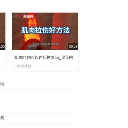
损，易放大痛感，加速炎症与粘连，让疼痛范
限制肩部活动。
:05
00:58
美网
肌肉拉伤可以自行恢复吗_议美网
142次播放
美网
网
美网