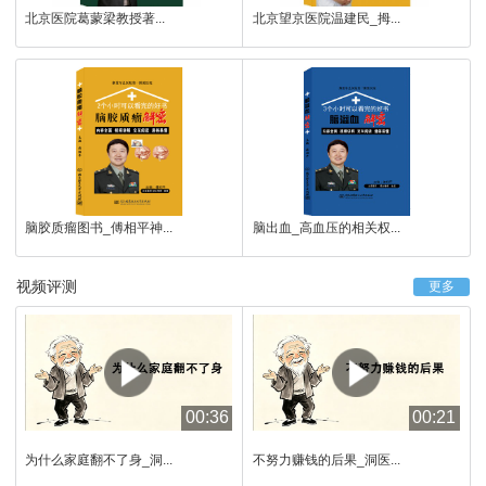
北京医院葛蒙梁教授著...
北京望京医院温建民_拇...
脑胶质瘤图书_傅相平神...
脑出血_高血压的相关权...
视频评测
更多
00:36
00:21
为什么家庭翻不了身_洞...
不努力赚钱的后果_洞医...