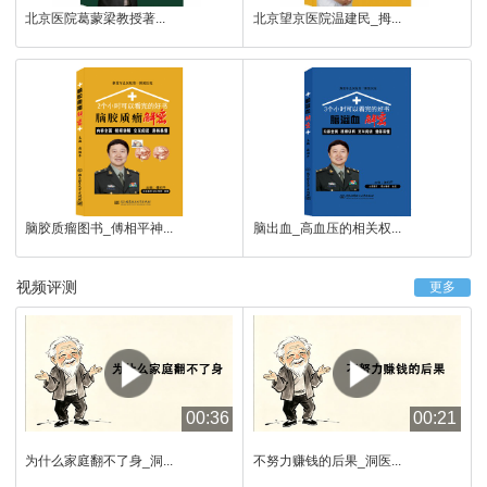
北京医院葛蒙梁教授著...
北京望京医院温建民_拇...
脑胶质瘤图书_傅相平神...
脑出血_高血压的相关权...
视频评测
更多
00:36
00:21
为什么家庭翻不了身_洞...
不努力赚钱的后果_洞医...