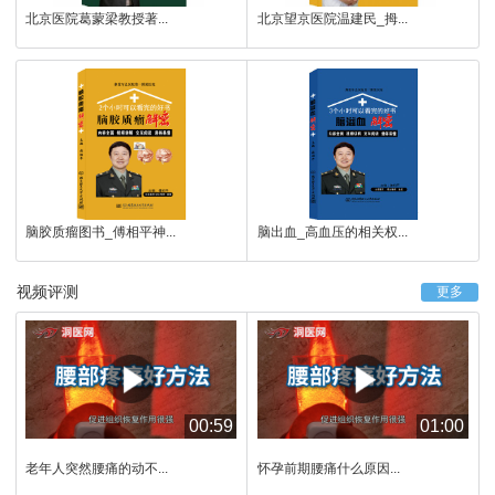
北京医院葛蒙梁教授著...
北京望京医院温建民_拇...
脑胶质瘤图书_傅相平神...
脑出血_高血压的相关权...
视频评测
更多
00:59
01:00
老年人突然腰痛的动不...
怀孕前期腰痛什么原因...