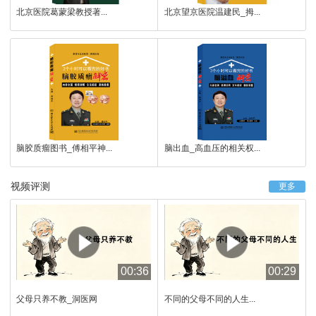
北京医院葛蒙梁教授著...
北京望京医院温建民_拇...
脑胶质瘤图书_傅相平神...
脑出血_高血压的相关权...
视频评测
更多
00:36
00:29
父母只养不教_洞医网
不同的父母不同的人生...