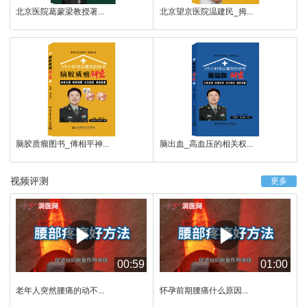
北京医院葛蒙梁教授著...
北京望京医院温建民_拇...
脑胶质瘤图书_傅相平神...
脑出血_高血压的相关权...
视频评测
更多
00:59
01:00
老年人突然腰痛的动不...
怀孕前期腰痛什么原因...