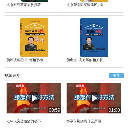
北京医院葛蒙梁教授著...
北京望京医院温建民_拇...
脑胶质瘤图书_傅相平神...
脑出血_高血压的相关权...
视频评测
更多
00:59
01:00
老年人突然腰痛的动不...
怀孕前期腰痛什么原因...