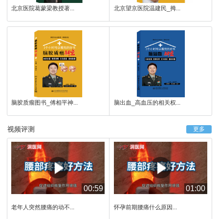
北京医院葛蒙梁教授著...
北京望京医院温建民_拇...
脑胶质瘤图书_傅相平神...
脑出血_高血压的相关权...
视频评测
更多
00:59
01:00
老年人突然腰痛的动不...
怀孕前期腰痛什么原因...