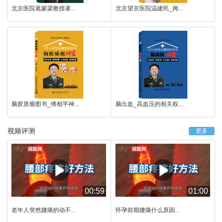
北京医院葛蒙梁教授著...
北京望京医院温建民_拇...
脑胶质瘤图书_傅相平神...
脑出血_高血压的相关权...
视频评测
更多
00:59
01:00
老年人突然腰痛的动不...
怀孕前期腰痛什么原因...