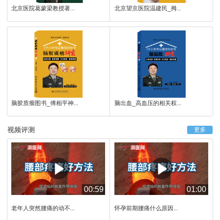
北京医院葛蒙梁教授著...
北京望京医院温建民_拇...
脑胶质瘤图书_傅相平神...
脑出血_高血压的相关权...
视频评测
更多
00:59
01:00
老年人突然腰痛的动不...
怀孕前期腰痛什么原因...