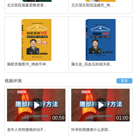
北京医院葛蒙梁教授著...
北京望京医院温建民_拇...
脑胶质瘤图书_傅相平神...
脑出血_高血压的相关权...
视频评测
更多
00:59
01:00
老年人突然腰痛的动不...
怀孕前期腰痛什么原因...