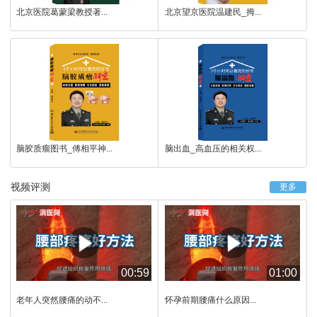
北京医院葛蒙梁教授著...
北京望京医院温建民_拇...
脑胶质瘤图书_傅相平神...
脑出血_高血压的相关权...
视频评测
更多
00:59
01:00
老年人突然腰痛的动不...
怀孕前期腰痛什么原因...