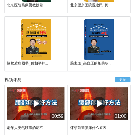
北京医院葛蒙梁教授著...
北京望京医院温建民_拇...
脑胶质瘤图书_傅相平神...
脑出血_高血压的相关权...
视频评测
更多
00:59
01:00
老年人突然腰痛的动不...
怀孕前期腰痛什么原因...