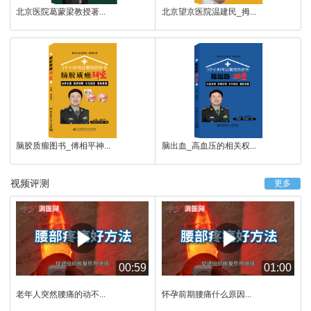
北京医院葛蒙梁教授著...
北京望京医院温建民_拇...
脑胶质瘤图书_傅相平神...
脑出血_高血压的相关权...
视频评测
更多
00:59
01:00
老年人突然腰痛的动不...
怀孕前期腰痛什么原因...