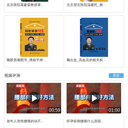
北京医院葛蒙梁教授著...
北京望京医院温建民_拇...
脑胶质瘤图书_傅相平神...
脑出血_高血压的相关权...
视频评测
更多
00:59
01:00
老年人突然腰痛的动不...
怀孕前期腰痛什么原因...