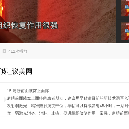
Video
412次播放
疼_议美网
15.肩膀前面腋窝上面疼
肩膀前面腋窝上面疼的患者朋友，建议尽早贴敷目前的新技术洞医光
发射弱激光，精准照射病变部位，单帖可以持续发射45小时，一贴时
宜，弱激光消炎、消肿、止痛、促进组织修复作用非常强，肩膀前面
上、北京天津山西河北部分药店就有。另外，之所以出现肩膀前面腋
所引起的，比如频繁抬举重物、长时间进行手臂上举动作。要想彻底