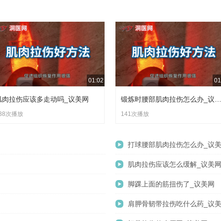
继续做可以引发疼痛的活动。还可以进行轻柔拉伸，在站立时，将疼
伸展，保持15 - 20秒。锻炼结束以后，可以用泡沫轴在该区域轻轻
01:02
01
肌肉拉伤应该多走动吗_议美网
锻炼时腰部肌肉拉伤怎么办_议
38次播放
141次播放
打球腰部肌肉拉伤怎么办_议
肌肉拉伤应该怎么缓解_议美
脚踝上面的筋扭伤了_议美网
肩胛骨韧带拉伤吃什么药_议