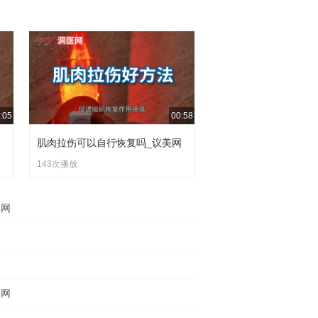
痛侧手臂伸直缓慢向上抬起，再向身体另一侧
滚动按摩，放松肌肉。
:05
00:58
美网
肌肉拉伤可以自行恢复吗_议美网
143次播放
美网
网
美网