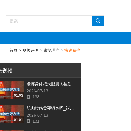
首页
>
视频评测
>
康复理疗
>
快速祛痛
关视频
锻炼身体把大腿肌肉拉伤怎么办_议美网
2026-07-13
01:03
138
肌肉拉伤需要锻炼吗_议美网
2026-07-13
01:01
131